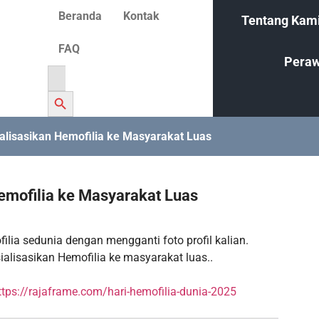
Beranda
Kontak
Tentang Kam
FAQ
Peraw
Search
for:
Search Button
alisasikan Hemofilia ke Masyarakat Luas
emofilia ke Masyarakat Luas
ilia sedunia dengan mengganti foto profil kalian.
alisasikan Hemofilia ke masyarakat luas..
ttps://rajaframe.com/hari-hemofilia-dunia-2025