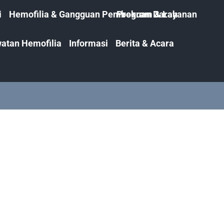
i
Hemofilia & Gangguan Pembekuan Darah
Program & Layanan
atan Hemofilia
Informasi
Berita & Acara